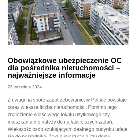
Obowiązkowe ubezpieczenie OC
dla pośrednika nieruchomości –
najważniejsze informacje
Posted
23 września 2024
on
Z uwagi na spore zapotrzebowanie, w Polsce powstaje
coraz większa liczba nieruchomości. Pomimo tego
znalezienie właściwego lokalu użytkowego czy
mieszkania nie należy do najłatwiejszych zadań.
Większość osób szukających idealnego budynku udaje
się do pośrednika. Zakup mieszkania czy domu