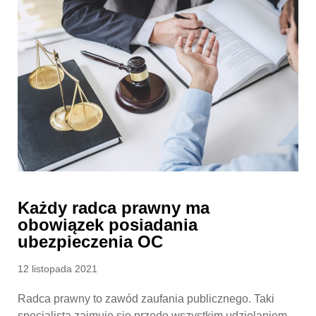
Każdy radca prawny ma
obowiązek posiadania
ubezpieczenia OC
Posted
12 listopada 2021
on
Radca prawny to zawód zaufania publicznego. Taki
specjalista zajmuje się przede wszystkim udzielaniem