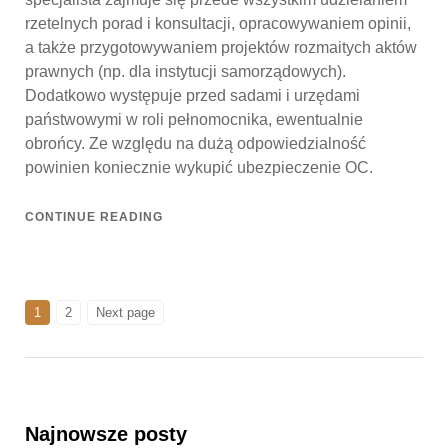
rzetelnych porad i konsultacji, opracowywaniem opinii,
a także przygotowywaniem projektów rozmaitych aktów
prawnych (np. dla instytucji samorządowych).
Dodatkowo występuje przed sadami i urzędami
państwowymi w roli pełnomocnika, ewentualnie
obrońcy. Ze względu na dużą odpowiedzialność
powinien koniecznie wykupić ubezpieczenie OC.
CONTINUE READING
Stronicowanie
PAGE
PAGE
1
2
Next page
wpisów
Najnowsze posty