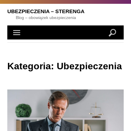
Skip
to
UBEZPIECZENIA – STERENGA
content
Blog – obowiązek ubezpieczenia
Kategoria:
Ubezpieczenia