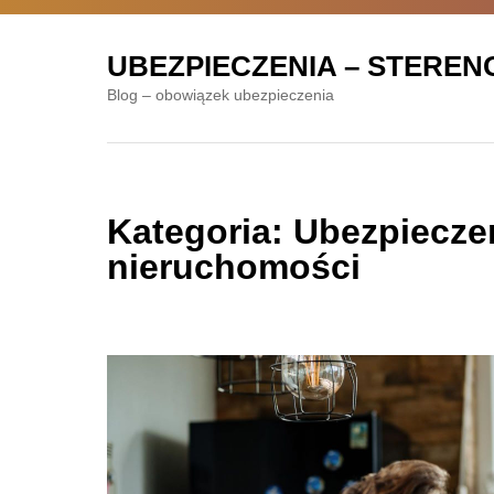
Skip
to
UBEZPIECZENIA – STEREN
content
Blog – obowiązek ubezpieczenia
Kategoria:
Ubezpiecze
nieruchomości